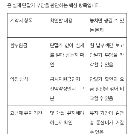
은 실제 단말기 부담을 판단하는 핵심 항목입니다.
계약서 항목
확인할 내용
놓치면 생길 수 있
는 문제
할부원금
단말기 값이 실제
월 납부액만 보고
로 얼마 남는지 확
단말기 부담을 착
인
각할 수 있음
약정 방식
공시지원금인지
단말기 할인과 요
선택약정인지 구
금 할인을 섞어 비
분
교할 수 있음
요금제 유지 기간
몇 개월 유지해야
유지 기간이 길면
하는지 확인
총 통신비가 커질
수 있음