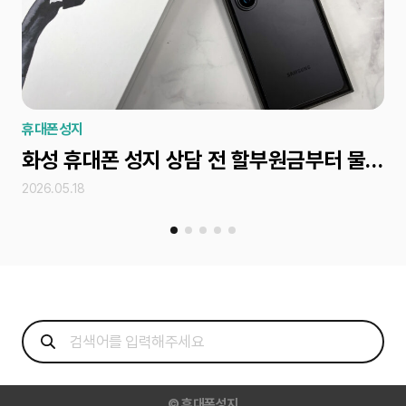
휴대폰성지
휴
화성 휴대폰 성지 상담 전 할부원금부터 물어봐야 하는 이유
2026.05.18
202
©
휴대폰성지