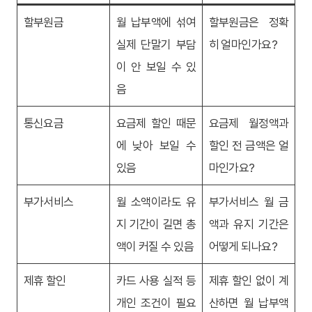
할부원금
월 납부액에 섞여
할부원금은 정확
실제 단말기 부담
히 얼마인가요?
이 안 보일 수 있
음
통신요금
요금제 할인 때문
요금제 월정액과
에 낮아 보일 수
할인 전 금액은 얼
있음
마인가요?
부가서비스
월 소액이라도 유
부가서비스 월 금
지 기간이 길면 총
액과 유지 기간은
액이 커질 수 있음
어떻게 되나요?
제휴 할인
카드 사용 실적 등
제휴 할인 없이 계
개인 조건이 필요
산하면 월 납부액